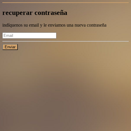
recuperar contraseña
indíquenos su email y le enviamos una nueva contraseña
Enviar